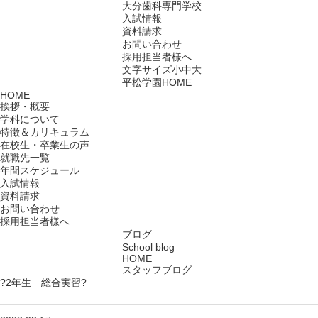
大分歯科専門学校
入試情報
資料請求
お問い合わせ
採用担当者様へ
文字サイズ
小
中
大
平松学園HOME
HOME
挨拶・概要
学科について
特徴＆カリキュラム
在校生・卒業生の声
就職先一覧
年間スケジュール
入試情報
資料請求
お問い合わせ
採用担当者様へ
ブログ
School blog
HOME
スタッフブログ
?2年生 総合実習?