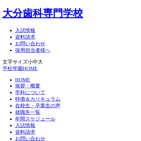
大分歯科専門学校
入試情報
資料請求
お問い合わせ
採用担当者様へ
文字サイズ
小
中
大
平松学園HOME
HOME
挨拶・概要
学科について
特徴＆カリキュラム
在校生・卒業生の声
就職先一覧
年間スケジュール
入試情報
資料請求
お問い合わせ