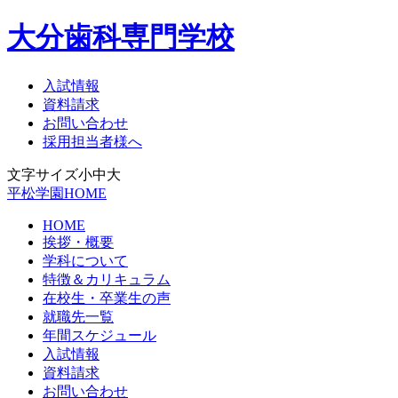
大分歯科専門学校
入試情報
資料請求
お問い合わせ
採用担当者様へ
文字サイズ
小
中
大
平松学園HOME
HOME
挨拶・概要
学科について
特徴＆カリキュラム
在校生・卒業生の声
就職先一覧
年間スケジュール
入試情報
資料請求
お問い合わせ