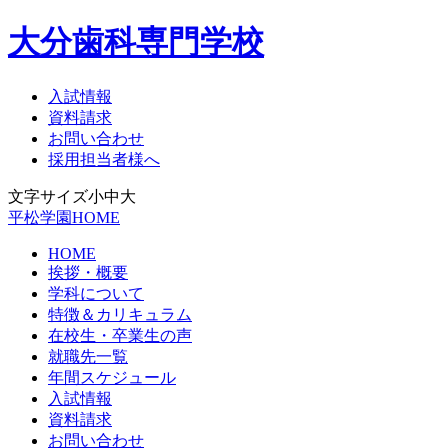
大分歯科専門学校
入試情報
資料請求
お問い合わせ
採用担当者様へ
文字サイズ
小
中
大
平松学園HOME
HOME
挨拶・概要
学科について
特徴＆カリキュラム
在校生・卒業生の声
就職先一覧
年間スケジュール
入試情報
資料請求
お問い合わせ