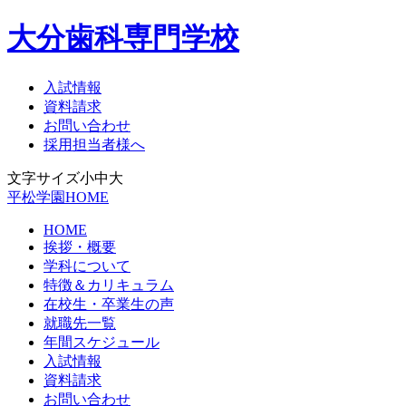
大分歯科専門学校
入試情報
資料請求
お問い合わせ
採用担当者様へ
文字サイズ
小
中
大
平松学園HOME
HOME
挨拶・概要
学科について
特徴＆カリキュラム
在校生・卒業生の声
就職先一覧
年間スケジュール
入試情報
資料請求
お問い合わせ