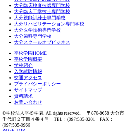
大分臨床検査技師専門学校
大分臨床工学技士専門学校
大分視能訓練士専門学校
大分リハビリテーション専門学校
大分医学技術専門学校
大分歯科専門学校
大分スクールオブビジネス
平松学園HOME
平松学園概要
学校紹介
入学試験情報
交通アクセス
プライバシーポリシー
サイトマップ
資料請求
お問い合わせ
©学校法人平松学園. All rights reserved. 〒870-8658 大分市
千代町２丁目４番４号 TEL：(097)535-0201 FAX：
(097)535-0966
PAGE TOP