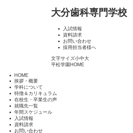
大分歯科専門学校
入試情報
資料請求
お問い合わせ
採用担当者様へ
文字サイズ
小
中
大
平松学園HOME
HOME
挨拶・概要
学科について
特徴＆カリキュラム
在校生・卒業生の声
就職先一覧
年間スケジュール
入試情報
資料請求
お問い合わせ