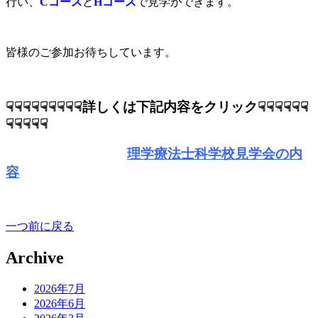
行い、
Cコース
と
Hコース
で見学ができます。
皆様のご参加お待ちしています。
☟☟☟☟☟☟☟☟☟詳しくは下記内容をクリック☟☟☟☟☟☟
☟☟☟☟☟
理学療法士科学校見学会の内
容
一つ前に戻る
Archive
2026年7月
2026年6月