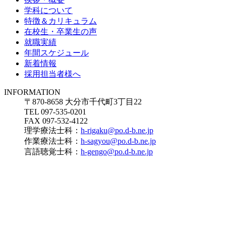
学科について
特徴＆カリキュラム
在校生・卒業生の声
就職実績
年間スケジュール
新着情報
採用担当者様へ
INFORMATION
〒870-8658 大分市千代町3丁目22
TEL 097-535-0201
FAX 097-532-4122
理学療法士科：
h-rigaku@po.d-b.ne.jp
作業療法士科：
h-sagyou@po.d-b.ne.jp
言語聴覚士科：
h-gengo@po.d-b.ne.jp