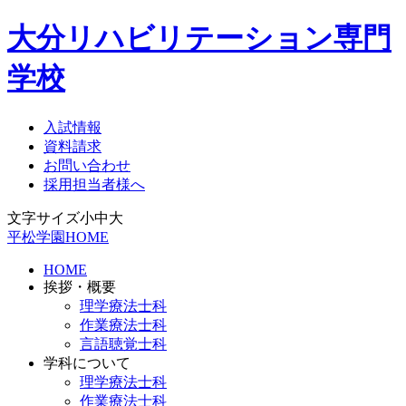
大分リハビリテーション専門
学校
入試情報
資料請求
お問い合わせ
採用担当者様へ
文字サイズ
小
中
大
平松学園HOME
HOME
挨拶・概要
理学療法士科
作業療法士科
言語聴覚士科
学科について
理学療法士科
作業療法士科