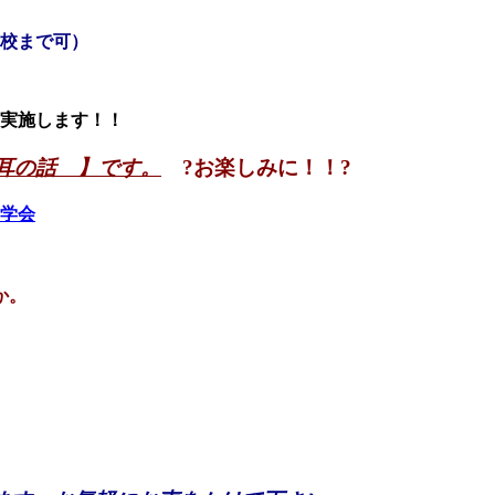
）
校まで
可）
実施します！！
耳の話 】
です。
?
お楽しみに！！?
か。