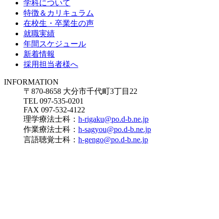
学科について
特徴＆カリキュラム
在校生・卒業生の声
就職実績
年間スケジュール
新着情報
採用担当者様へ
INFORMATION
〒870-8658 大分市千代町3丁目22
TEL 097-535-0201
FAX 097-532-4122
理学療法士科：
h-rigaku@po.d-b.ne.jp
作業療法士科：
h-sagyou@po.d-b.ne.jp
言語聴覚士科：
h-gengo@po.d-b.ne.jp