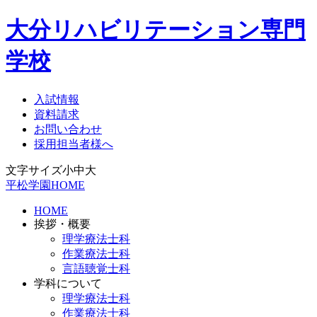
大分リハビリテーション専門
学校
入試情報
資料請求
お問い合わせ
採用担当者様へ
文字サイズ
小
中
大
平松学園HOME
HOME
挨拶・概要
理学療法士科
作業療法士科
言語聴覚士科
学科について
理学療法士科
作業療法士科