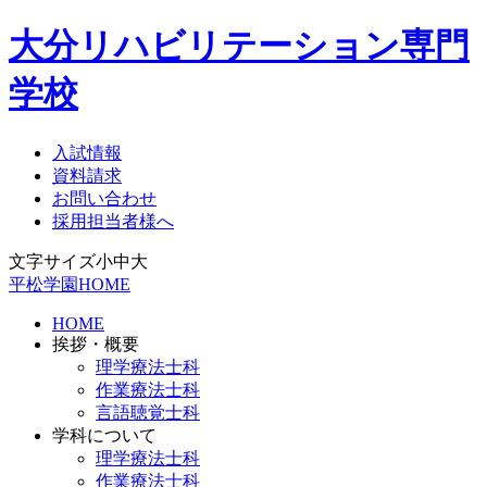
大分リハビリテーション専門
学校
入試情報
資料請求
お問い合わせ
採用担当者様へ
文字サイズ
小
中
大
平松学園HOME
HOME
挨拶・概要
理学療法士科
作業療法士科
言語聴覚士科
学科について
理学療法士科
作業療法士科