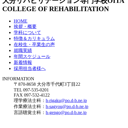
大分リハビリテーション専門学校
OITA
COLLEGE OF REHABILITATION
HOME
挨拶・概要
学科について
特徴＆カリキュラム
在校生・卒業生の声
就職実績
年間スケジュール
新着情報
採用担当者様へ
INFORMATION
〒870-8658 大分市千代町3丁目22
TEL 097-535-0201
FAX 097-532-4122
理学療法士科：
h-rigaku@po.d-b.ne.jp
作業療法士科：
h-sagyou@po.d-b.ne.jp
言語聴覚士科：
h-gengo@po.d-b.ne.jp