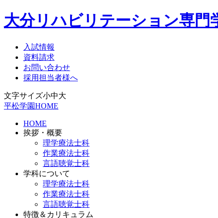
大分リハビリテーション専門
入試情報
資料請求
お問い合わせ
採用担当者様へ
文字サイズ
小
中
大
平松学園HOME
HOME
挨拶・概要
理学療法士科
作業療法士科
言語聴覚士科
学科について
理学療法士科
作業療法士科
言語聴覚士科
特徴＆カリキュラム