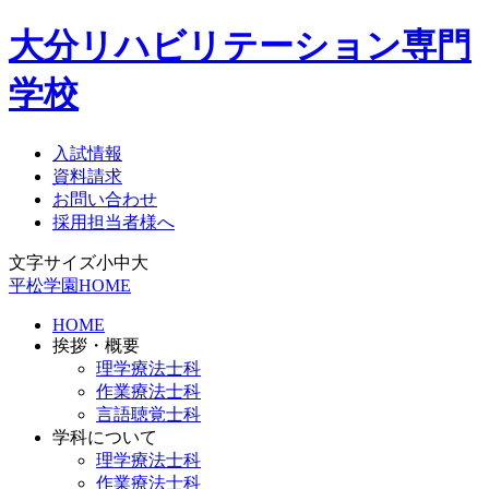
大分リハビリテーション専門
学校
入試情報
資料請求
お問い合わせ
採用担当者様へ
文字サイズ
小
中
大
平松学園HOME
HOME
挨拶・概要
理学療法士科
作業療法士科
言語聴覚士科
学科について
理学療法士科
作業療法士科